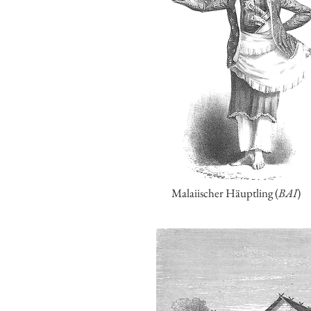
Malaiischer Häuptling (
BAI
)