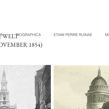
E WELT
TA
BIOGRAPHICA
ETIAM PERIRE RUINAE
M
 NOVEMBER 1854)