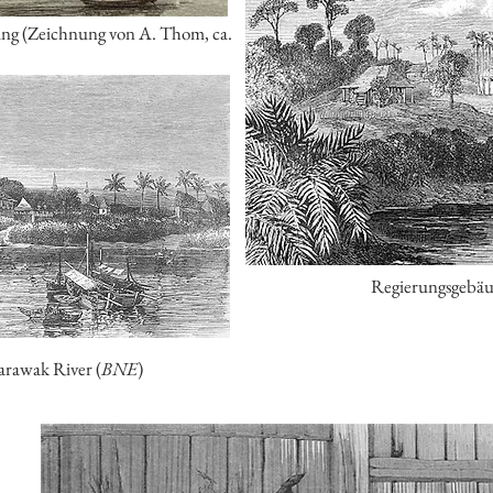
ing (Zeichnung von A. Thom, ca.
Regierungsgebäu
arawak River (
BNE
)