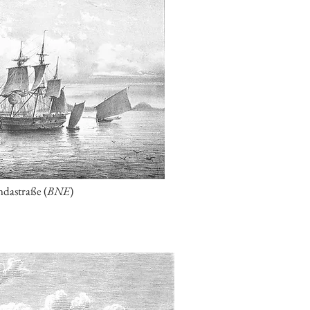
ndastraße (
BNE
)