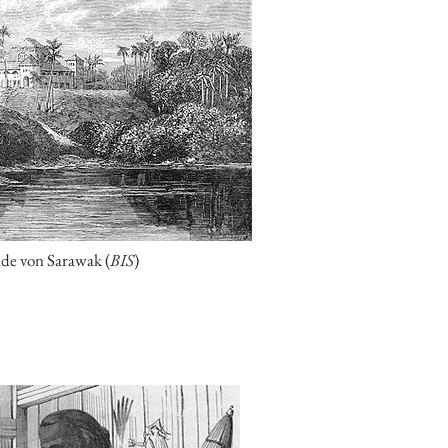
de von Sarawak (
BIS
)