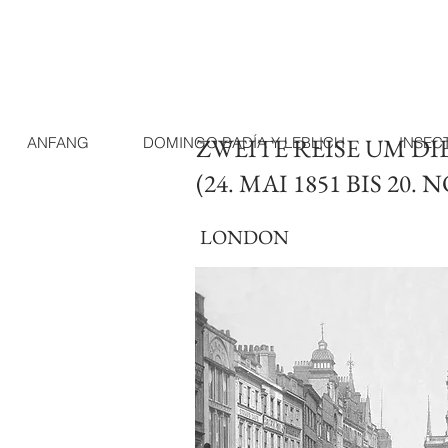
ZWEITE REISE UM DI
ANFANG
DOMINGO BADÍA Y LEBLICH
INSEC
(24. MAI 1851 BIS 20.
LONDON