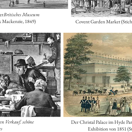
er
Britisches Museum
k Mackenzie, 1849)
Covent Garden Market (Stich 
en Verkauf. schöne
Der Christal Palace im Hyde Pa
es
Exhibition von 1851 (S