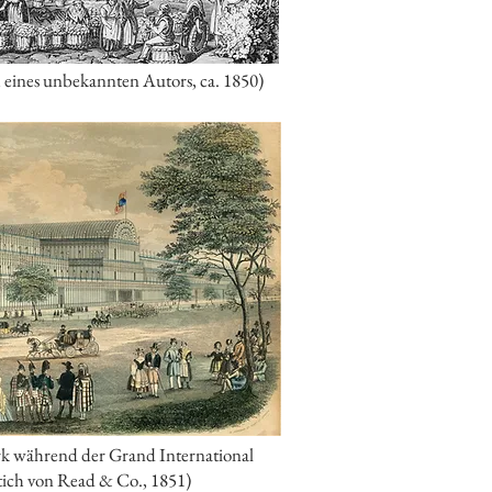
eines unbekannten Autors, ca. 1850)
rk während der Grand International
tich von Read & Co., 1851)